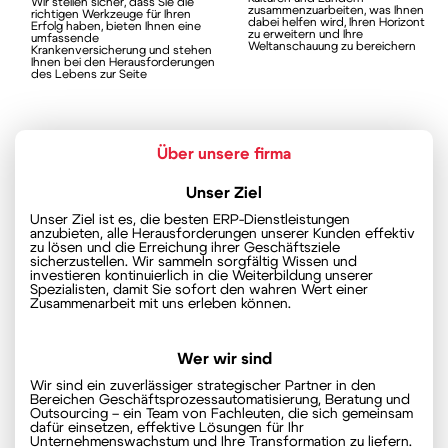
Wir stellen sicher, dass Sie die
zusammenzuarbeiten, was Ihnen
richtigen Werkzeuge für Ihren
dabei helfen wird, Ihren Horizont
Erfolg haben, bieten Ihnen eine
zu erweitern und Ihre
umfassende
Weltanschauung zu bereichern
Krankenversicherung und stehen
Ihnen bei den Herausforderungen
des Lebens zur Seite
Über unsere firma
Unser Ziel
Unser Ziel ist es, die besten ERP-Dienstleistungen
anzubieten, alle Herausforderungen unserer Kunden effektiv
zu lösen und die Erreichung ihrer Geschäftsziele
sicherzustellen. Wir sammeln sorgfältig Wissen und
investieren kontinuierlich in die Weiterbildung unserer
Spezialisten, damit Sie sofort den wahren Wert einer
Zusammenarbeit mit uns erleben können.
Wer wir sind
Wir sind ein zuverlässiger strategischer Partner in den
Bereichen Geschäftsprozessautomatisierung, Beratung und
Outsourcing – ein Team von Fachleuten, die sich gemeinsam
dafür einsetzen, effektive Lösungen für Ihr
Unternehmenswachstum und Ihre Transformation zu liefern.