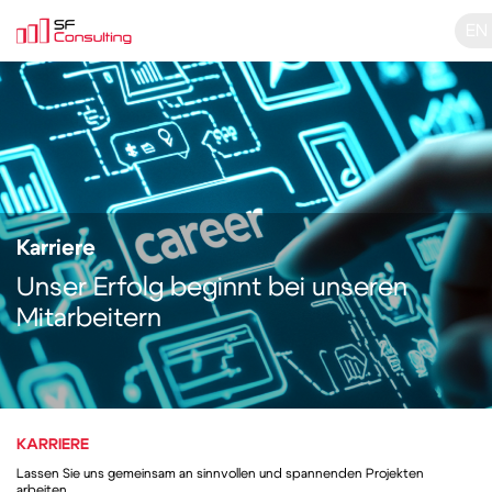
EN
Karriere
Unser Erfolg beginnt bei unseren
Mitarbeitern
KARRIERE
Lassen Sie uns gemeinsam an sinnvollen und spannenden Projekten
arbeiten