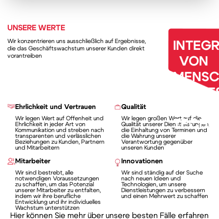
UNSERE WERTE
Wir konzentrieren uns ausschließlich auf Ergebnisse,
INTEG
die das Geschäftswachstum unserer Kunden direkt
vorantreiben
VON
MENSC
PROZE
UND
Ehrlichkeit und Vertrauen
Qualität
Wir legen Wert auf Offenheit und
Wir legen großen Wert auf die
TECHN
Ehrlichkeit in jeder Art von
Qualität unserer Dienstleistungen,
Kommunikation und streben nach
die Einhaltung von Terminen und
transparenten und verlässlichen
die Wahrung unserer
Beziehungen zu Kunden, Partnern
Verantwortung gegenüber
und Mitarbeitern
unseren Kunden
Mitarbeiter
Innovationen
Wir sind bestrebt, alle
Wir sind ständig auf der Suche
notwendigen Voraussetzungen
nach neuen Ideen und
zu schaffen, um das Potenzial
Technologien, um unsere
unserer Mitarbeiter zu entfalten,
Dienstleistungen zu verbessern
indem wir ihre berufliche
und einen Mehrwert zu schaffen
Entwicklung und ihr individuelles
Wachstum unterstützen
Hier können Sie mehr über unsere besten Fälle erfahren