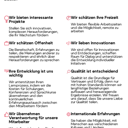
Wir bieten interessante
Wir schätzen Ihre Freizeit
Projekte
Wir bieten flexible Arbeitszeiten
und die Möglichkeit, remote zu
Stellen Sie sich innovativen,
arbeiten
komplexen Herausforderungen,
die Ihr Wachstum fördern
Wir schätzen Offenheit
Wir lieben Innovationen
Die Bereitschaft, Erfahrungen zu
Wir sind offen für Innovationen
teilen, die Meinungen anderer zu
und Entdeckungen, schaffen
respektieren und ehrlich über
Raum für Dialog und unterstützen
Herausforderungen zu sprechen
die Entwicklung individueller
Initiativen
Ihre Entwicklung ist uns
Qualität ist entscheidend
wichtig
Qualität ist die Grundlage für
Vertrauen und Erfolg, denn nur
Wir unterstützen Ihren
mit hohen Standards können wir
Lernprozess, indem wir die
langfristige Beziehungen
Kosten für Schulungen,
aufbauen und herausragende
Konferenzen und Sprachkurse
Ergebnisse erzielen. Wir freuen
übernehmen und den
uns darauf, dass Sie unsere Liebe
kontinuierlichen
zur Qualität teilen.
Erfahrungsaustausch zwischen
den Mitarbeitern fördern
Wir übernehmen
Internationale Erfahrungen
Verantwortung für unsere
Sie haben die Möglichkeit, mit
Mitarbeiter
Menschen aus verschiedenen
Kulturen und Ländern