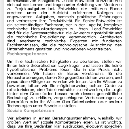
kommunikativen Fähigkeiten. Junior-Entwickler konzentrieren
sich auf das Lernen und tragen unter Anleitung von Mentoren
zu Projektaufgaben bei. Entwickler der mittleren Ebene
arbeiten unter der Aufsicht erfahrener Kollegen an
angewandten Aufgaben, sammeln praktische Erfahrungen
und verbessern ihre Produktivität. Ein Senior-Entwickler ist
ein selbstständiger Fachmann, der in der Lage ist, komplexe
technische Herausforderungen zu lösen. Lead-Entwickler
sind für die Systemarchitektur, die Anwendungsstabilität und
die technische Projektleitung verantwortlich. Architekten
sind anerkannte technische Experten mit fundierten
Fachkenntnissen, die die technologische Ausrichtung des
Unternehmens gestalten und Innovationen vorantreiben.
Fachkompetenzen
Um Ihre technischen Fähigkeiten zu beurteilen, stellen wir
Ihnen keine theoretischen Logikfragen und lassen Sie keine
hypothetischen Probleme lösen, die in der Praxis nicht
vorkommen. Wir haben ein klares Verständnis für die
Herausforderungen, denen Sie gegenüberstehen werden, und
genau diese Fähigkeiten werden wir testen. Um Ihr Wissen zu
bewerten, bitten wir Sie möglicherweise, echten Code zu
refaktorisieren, eine Tabellenstruktur zu entwerfen, die Logik
hinter dem Code (oder besser noch dessen geschäftliche
Bedeutung) zu erklären, vorgeschlagene Verbesserungen zu
überprüfen oder Ihr Wissen über Datenbanken oder andere
Technologien unter Beweis zu stellen.
Soziale Kompetenzen
Wir arbeiten in einem Beratungsunternehmen, weshalb wir
großen Wert auf soziale Kompetenzen legen. Es ist wichtig,
dass Sie Ihre Gedanken klar ausdrücken, eloquent sprechen